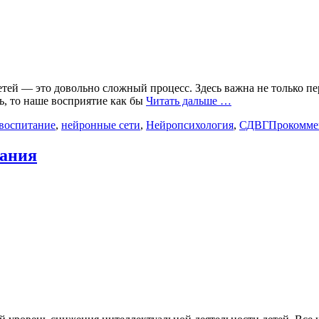
ей — это довольно сложный процесс. Здесь важна не только пер
ь, то наше восприятие как бы
Читать дальше …
воспитание
,
нейронные сети
,
Нейропсихология
,
СДВГ
Прокомме
тания