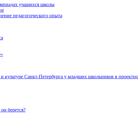
лимпиадах учащихся школы
ие
нение педагогического опыта
са
е»
и и культуре Санкт-Петербурга у младших школьников в проектно
он берется?