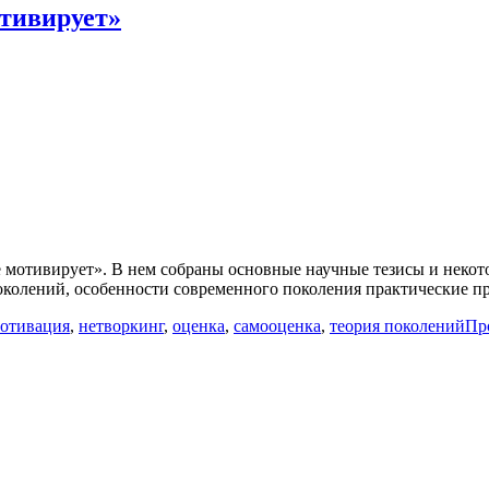
отивирует»
 мотивирует». В нем собраны основные научные тезисы и некото
поколений, особенности современного поколения практические 
отивация
,
нетворкинг
,
оценка
,
самооценка
,
теория поколений
Пр