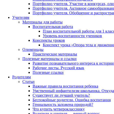
Портфолио учителя. Участие в конкурсах, о
Портфолио учителя. Активное самообразован
Портфолио учителя. Обобщение и распростра
Учителям
Материалы для работы
Воспитательная работа
План воспитательной работы для 1 клас
Уровень воспитанности учеников
Конспекты уроков
Конспект урока «Опора тела и движени
Олимпиады
Практические материалы
Полезные материалы и ссылки
Развитие познавательного интереса к истори
Рабочие листы. Русский язык
Полезные ссылки
Родителям
Статьи
Важные правила воспитания ребенка
Умственный инфантилизм школьника. Откуда 
Существует ли лучший учитель?
Беспокойные родители. Ошибка воспитания
Гениальность заложена природой?
Что купить четверокласснику
Родители и учителя — вечный вопрос