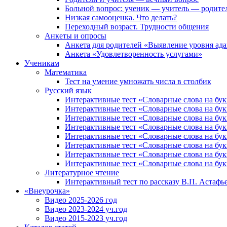
Больной вопрос: ученик — учитель — родите
Низкая самооценка. Что делать?
Переходный возраст. Трудности общения
Анкеты и опросы
Анкета для родителей «Выявление уровня ад
Анкета «Удовлетворенность услугами»
Ученикам
Математика
Тест на умение умножать числа в столбик
Русский язык
Интерактивные тест «Словарные слова на букв
Интерактивные тест «Словарные слова на буквы
Интерактивные тест «Словарные слова на буквы
Интерактивные тест «Словарные слова на букв
Интерактивные тест «Словарные слова на буквы
Интерактивные тест «Словарные слова на букву
Интерактивные тест «Словарные слова на букв
Интерактивные тест «Словарные слова на букв
Литературное чтение
Интерактивный тест по рассказу В.П. Астаф
«Внеурочка»
Видео 2025-2026 год
Видео 2023-2024 уч.год
Видео 2015-2023 уч.год