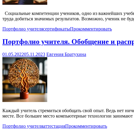
Социальные компетенции учеников, одно из важнейших учебных
труда добиться значимых результатов. Возможно, ученик не бу
Портфолио учителя
сертификаты
Прокомментировать
Портфолио учителя. Обобщение и распр
01.05.2022
05.11.2023
Евгения Братухина
Каждый учитель стремиться обобщать свой опыт. Ведь нет ничег
месте. Все большее место компьютерные технологии занимают
Портфолио учителя
аттестация
Прокомментировать