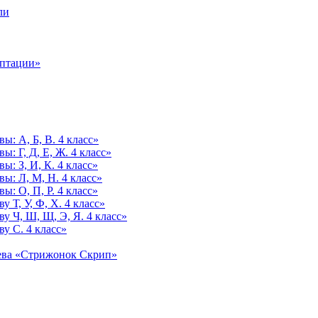
ли
аптации»
ы: А, Б, В. 4 класс»
: Г, Д, Е, Ж. 4 класс»
: З, И, К. 4 класс»
ы: Л, М, Н. 4 класс»
: О, П, Р. 4 класс»
 Т, У, Ф, Х. 4 класс»
у Ч, Ш, Щ, Э, Я. 4 класс»
у С. 4 класс»
ьева «Стрижонок Скрип»