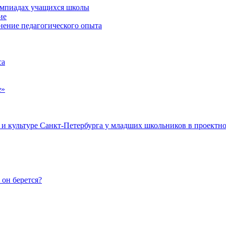
лимпиадах учащихся школы
ие
нение педагогического опыта
са
е»
и и культуре Санкт-Петербурга у младших школьников в проектно
он берется?