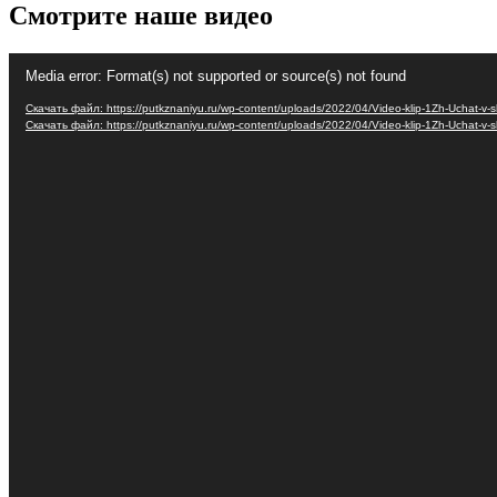
Смотрите наше видео
Видеоплеер
Media error: Format(s) not supported or source(s) not found
Скачать файл: https://putkznaniyu.ru/wp-content/uploads/2022/04/Video-klip-1Zh-Uchat-v
Скачать файл: https://putkznaniyu.ru/wp-content/uploads/2022/04/Video-klip-1Zh-Uchat-v