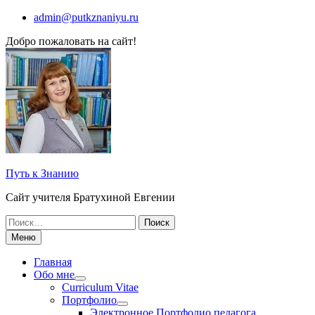
Перейти
admin@putkznaniyu.ru
к
Добро пожаловать на сайт!
содержимому
Путь к Знанию
Сайт учителя Братухиной Евгении
Поиск
по:
Меню
Главная
Обо мне
Curriculum Vitae
Портфолио
Электронное Портфолио педагога