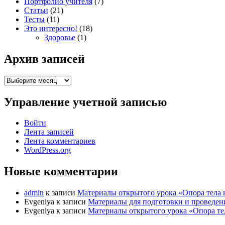
Портфолио учителя
(7)
Статьи
(21)
Тесты
(11)
Это интересно!
(18)
Здоровье
(1)
Архив записей
Архив
записей
Управление учетной записью
Войти
Лента записей
Лента комментариев
WordPress.org
Новые комментарии
admin
к записи
Материалы открытого урока «Опора тела 
Evgeniya
к записи
Материалы для подготовки и проведен
Evgeniya
к записи
Материалы открытого урока «Опора тел