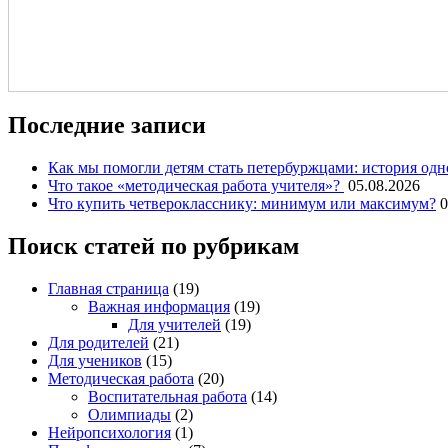
Последние записи
Как мы помогли детям стать петербуржцами: история одн
Что такое «методическая работа учителя»?
05.08.2026
Что купить четверокласснику: минимум или максимум?
0
Поиск статей по рубрикам
Главная страница
(19)
Важная информация
(19)
Для учителей
(19)
Для родителей
(21)
Для учеников
(15)
Методическая работа
(20)
Воспитательная работа
(14)
Олимпиады
(2)
Нейропсихология
(1)