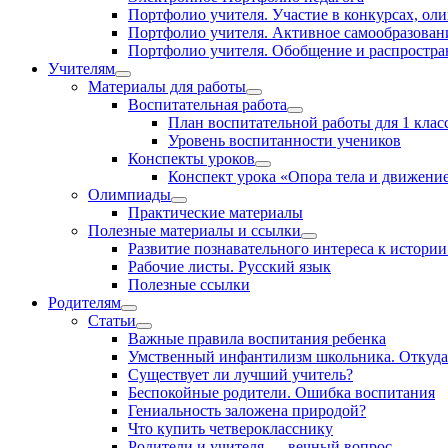
Портфолио учителя. Участие в конкурсах, о
Портфолио учителя. Активное самообразован
Портфолио учителя. Обобщение и распростра
Учителям
Материалы для работы
Воспитательная работа
План воспитательной работы для 1 клас
Уровень воспитанности учеников
Конспекты уроков
Конспект урока «Опора тела и движени
Олимпиады
Практические материалы
Полезные материалы и ссылки
Развитие познавательного интереса к истори
Рабочие листы. Русский язык
Полезные ссылки
Родителям
Статьи
Важные правила воспитания ребенка
Умственный инфантилизм школьника. Откуда 
Существует ли лучший учитель?
Беспокойные родители. Ошибка воспитания
Гениальность заложена природой?
Что купить четверокласснику
Родители и учителя — вечный вопрос