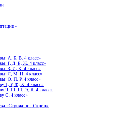
ли
аптации»
ы: А, Б, В. 4 класс»
: Г, Д, Е, Ж. 4 класс»
: З, И, К. 4 класс»
ы: Л, М, Н. 4 класс»
: О, П, Р. 4 класс»
 Т, У, Ф, Х. 4 класс»
у Ч, Ш, Щ, Э, Я. 4 класс»
у С. 4 класс»
ьева «Стрижонок Скрип»