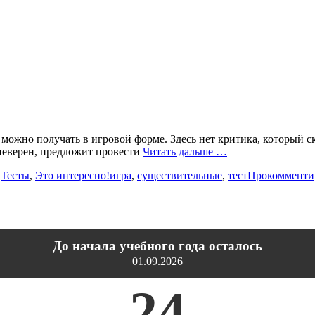
можно получать в игровой форме. Здесь нет критика, который ска
 неверен, предложит провести
Читать дальше …
,
Тесты
,
Это интересно!
игра
,
существительные
,
тест
Прокомменти
До начала учебного года осталось
01.09.2026
24