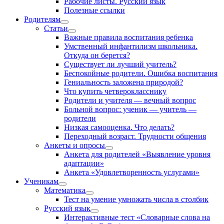
Рабочие листы. Русский язык
Полезные ссылки
Родителям
Статьи
Важные правила воспитания ребенка
Умственный инфантилизм школьника.
Откуда он берется?
Существует ли лучший учитель?
Беспокойные родители. Ошибка воспитания
Гениальность заложена природой?
Что купить четверокласснику
Родители и учителя — вечный вопрос
Больной вопрос: ученик — учитель —
родители
Низкая самооценка. Что делать?
Переходный возраст. Трудности общения
Анкеты и опросы
Анкета для родителей «Выявление уровня
адаптации»
Анкета «Удовлетворенность услугами»
Ученикам
Математика
Тест на умение умножать числа в столбик
Русский язык
Интерактивные тест «Словарные слова на