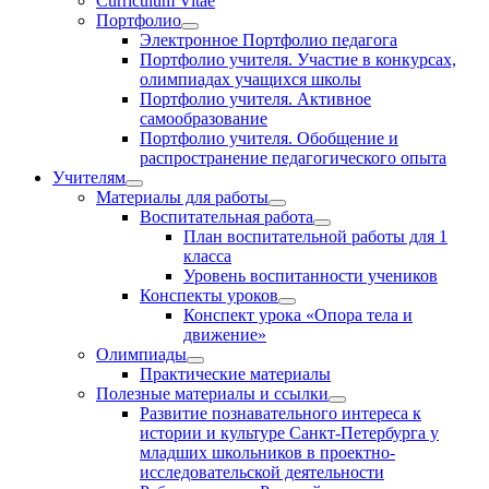
Curriculum Vitae
Портфолио
Электронное Портфолио педагога
Портфолио учителя. Участие в конкурсах,
олимпиадах учащихся школы
Портфолио учителя. Активное
самообразование
Портфолио учителя. Обобщение и
распространение педагогического опыта
Учителям
Материалы для работы
Воспитательная работа
План воспитательной работы для 1
класса
Уровень воспитанности учеников
Конспекты уроков
Конспект урока «Опора тела и
движение»
Олимпиады
Практические материалы
Полезные материалы и ссылки
Развитие познавательного интереса к
истории и культуре Санкт-Петербурга у
младших школьников в проектно-
исследовательской деятельности