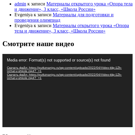
admin
к записи
Материалы открытого урока «Опора тела
и движение», 3 класс, «Школа России»
Evgeniya
к записи
Материалы для подготовки и
проведения олимпиад
Evgeniya
к записи
Материалы открытого урока «Опора
тела и движение», 3 класс, «Школа России»
Смотрите наше видео
Видеоплеер
Media error: Format(s) not supported or source(s) not found
Скачать файл: https://putkznaniyu.ru/wp-content/uploads/2022/04/Video-klip-1Zh-
Uchat-v-shkole.mp4?_=1
Скачать файл: https://putkznaniyu.ru/wp-content/uploads/2022/04/Video-klip-1Zh-
Uchat-v-shkole.mp4?_=1