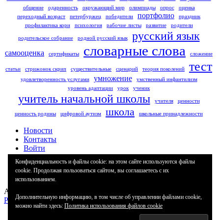
общение
одаренность
окружающий мир
олимпиады
опрос
оценка
портфолио
переходный возраст
петербуржец
победители
праздник
профилактика кори
психология
рабочие листы
развитие
родители
русский язык
родительское собрание
родной русский язык
словарные слова
самооценка
сертификаты
сложение
тест
статьи
стрижонок скрип
существительные
сценарий
теория поколений
умножение
удовлетворенность услугами
умственный инфантилизм
уровень адаптации
урок
ученик
учитель начальной школы
учителя
ценности
школа
ценность родины
цифровой аутизм
школьные принадлежности
Новости
Контакты
Войти
Политика конфиденциальности
Конфиденциальность и файлы cookie: на этом сайте используются файлы
Наши партнеры
cookie. Продолжая пользоваться сайтом, вы соглашаетесь с их
Регистрация
использованием.
Авторские права защищены.
Дополнительную информацию, в том числе об управлении файлами cookie,
Работает на WordPress
|
Education Hub автор:
WEN Themes
можно найти здесь:
Политика использования файлов cookie
Защищено
Security by CleanTalk