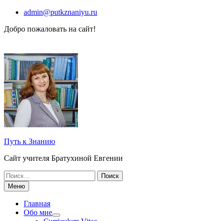
Перейти
admin@putkznaniyu.ru
к
Добро пожаловать на сайт!
содержимому
Путь к Знанию
Сайт учителя Братухиной Евгении
Поиск
по:
Меню
Главная
Обо мне