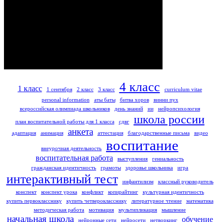
4 класс
1 класс
1 сентября
2 класс
3 класс
curriculum vitae
personal information
аты баты
битва хоров
винни пух
всероссийская олимпиада школьников
день знаний
ии
нейропсихология
школа россии
план воспитательной работы для 1 класса
сдвг
анкета
адаптация
анимация
аттестация
благодарственные письма
видео
воспитание
внеурочная деятельность
воспитательная работа
выступления
гениальность
гражданская идентичность
грамоты
здоровье школьника
игра
интерактивный тест
инфантилизм
классный руководитель
конспект
конспект урока
конфликт
копирайтинг
культурная идентичность
купить первокласснику
купить четверокласснику
литературное чтение
математика
методическая работа
мотивация
мультипликация
мышление
начальная школа
обучение
нейронные сети
нейросети
нетворкинг