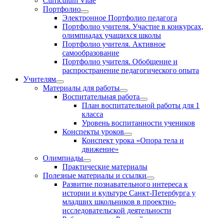
Curriculum Vitae
Портфолио
Электронное Портфолио педагога
Портфолио учителя. Участие в конкурсах,
олимпиадах учащихся школы
Портфолио учителя. Активное
самообразование
Портфолио учителя. Обобщение и
распространение педагогического опыта
Учителям
Материалы для работы
Воспитательная работа
План воспитательной работы для 1
класса
Уровень воспитанности учеников
Конспекты уроков
Конспект урока «Опора тела и
движение»
Олимпиады
Практические материалы
Полезные материалы и ссылки
Развитие познавательного интереса к
истории и культуре Санкт-Петербурга у
младших школьников в проектно-
исследовательской деятельности