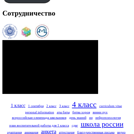
Сотрудничество
4 класс
1 класс
1 сентября
2 класс
3 класс
curriculum vitae
personal information
аты баты
битва хоров
винни пух
всероссийская олимпиада школьников
день знаний
ии
нейропсихология
школа россии
план воспитательной работы для 1 класса
сдвг
анкета
адаптация
анимация
аттестация
благодарственные письма
видео