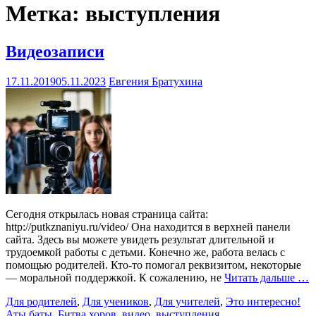
Метка:
выступления
Видеозаписи
17.11.2019
05.11.2023
Евгения Братухина
Сегодня открылась новая страница сайта:
http://putkznaniyu.ru/video/ Она находится в верхней панели
сайта. Здесь вы можете увидеть результат длительной и
трудоемкой работы с детьми. Конечно же, работа велась с
помощью родителей. Кто-то помогал реквизитом, некоторые
— моральной поддержкой. К сожалению, не
Читать дальше …
Для родителей
,
Для учеников
,
Для учителей
,
Это интересно!
Аты баты
,
Битва хоров
,
видео
,
выступления
,