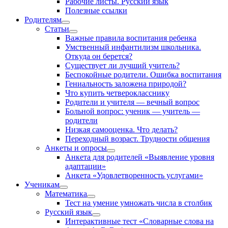
Рабочие листы. Русский язык
Полезные ссылки
Родителям
Статьи
Важные правила воспитания ребенка
Умственный инфантилизм школьника.
Откуда он берется?
Существует ли лучший учитель?
Беспокойные родители. Ошибка воспитания
Гениальность заложена природой?
Что купить четверокласснику
Родители и учителя — вечный вопрос
Больной вопрос: ученик — учитель —
родители
Низкая самооценка. Что делать?
Переходный возраст. Трудности общения
Анкеты и опросы
Анкета для родителей «Выявление уровня
адаптации»
Анкета «Удовлетворенность услугами»
Ученикам
Математика
Тест на умение умножать числа в столбик
Русский язык
Интерактивные тест «Словарные слова на