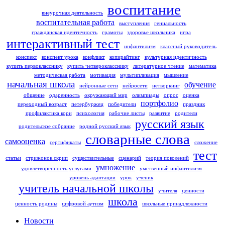
воспитание
внеурочная деятельность
воспитательная работа
выступления
гениальность
гражданская идентичность
грамоты
здоровье школьника
игра
интерактивный тест
инфантилизм
классный руководитель
конспект
конспект урока
конфликт
копирайтинг
культурная идентичность
купить первокласснику
купить четверокласснику
литературное чтение
математика
методическая работа
мотивация
мультипликация
мышление
начальная школа
обучение
нейронные сети
нейросети
нетворкинг
общение
одаренность
окружающий мир
олимпиады
опрос
оценка
портфолио
переходный возраст
петербуржец
победители
праздник
профилактика кори
психология
рабочие листы
развитие
родители
русский язык
родительское собрание
родной русский язык
словарные слова
самооценка
сертификаты
сложение
тест
статьи
стрижонок скрип
существительные
сценарий
теория поколений
умножение
удовлетворенность услугами
умственный инфантилизм
уровень адаптации
урок
ученик
учитель начальной школы
учителя
ценности
школа
ценность родины
цифровой аутизм
школьные принадлежности
Новости