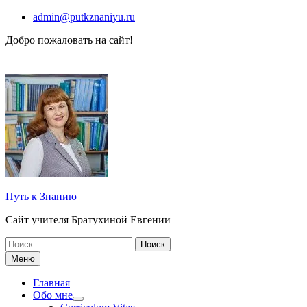
Перейти
admin@putkznaniyu.ru
к
Добро пожаловать на сайт!
содержимому
Путь к Знанию
Сайт учителя Братухиной Евгении
Поиск
по:
Меню
Главная
Обо мне