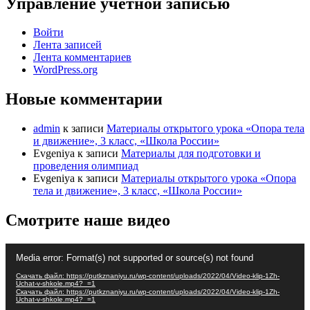
Управление учетной записью
Войти
Лента записей
Лента комментариев
WordPress.org
Новые комментарии
admin
к записи
Материалы открытого урока «Опора тела
и движение», 3 класс, «Школа России»
Evgeniya
к записи
Материалы для подготовки и
проведения олимпиад
Evgeniya
к записи
Материалы открытого урока «Опора
тела и движение», 3 класс, «Школа России»
Смотрите наше видео
Видеоплеер
Media error: Format(s) not supported or source(s) not found
Скачать файл: https://putkznaniyu.ru/wp-content/uploads/2022/04/Video-klip-1Zh-
Uchat-v-shkole.mp4?_=1
Скачать файл: https://putkznaniyu.ru/wp-content/uploads/2022/04/Video-klip-1Zh-
Uchat-v-shkole.mp4?_=1