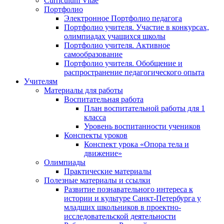
Curriculum Vitae
Портфолио
Электронное Портфолио педагога
Портфолио учителя. Участие в конкурсах,
олимпиадах учащихся школы
Портфолио учителя. Активное
самообразование
Портфолио учителя. Обобщение и
распространение педагогического опыта
Учителям
Материалы для работы
Воспитательная работа
План воспитательной работы для 1
класса
Уровень воспитанности учеников
Конспекты уроков
Конспект урока «Опора тела и
движение»
Олимпиады
Практические материалы
Полезные материалы и ссылки
Развитие познавательного интереса к
истории и культуре Санкт-Петербурга у
младших школьников в проектно-
исследовательской деятельности