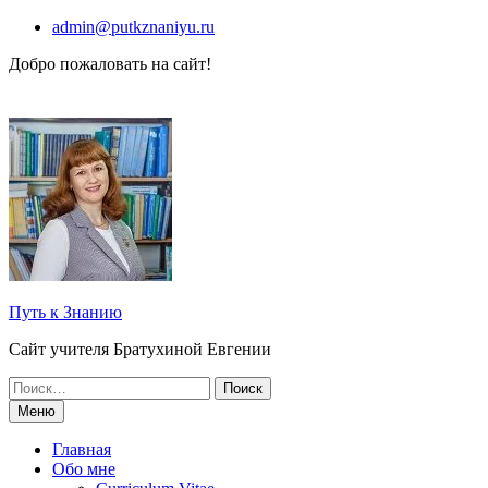
Перейти
admin@putkznaniyu.ru
к
Добро пожаловать на сайт!
содержимому
Путь к Знанию
Сайт учителя Братухиной Евгении
Поиск
по:
Меню
Главная
Обо мне