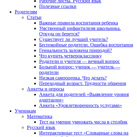
Рабочие листы. Русский язык
Полезные ссылки
Родителям
Статьи
Важные правила воспитания ребенка
Умственный инфантилизм школьника.
Откуда он берется?
Существует ли лучший учитель?
Беспокойные родители. Ошибка воспитания
Гениальность заложена природой?
Что купить четверокласснику
Родители и учителя — вечный вопрос
Больной вопрос: ученик — учитель —
родители
Низкая самооценка. Что делать?
Переходный возраст. Трудности общения
Анкеты и опросы
Анкета для родителей «Выявление уровня
адаптации»
Анкета «Удовлетворенность услугами»
Ученикам
Математика
Тест на умение умножать числа в столбик
Русский язык
Интерактивные тест «Словарные слова на