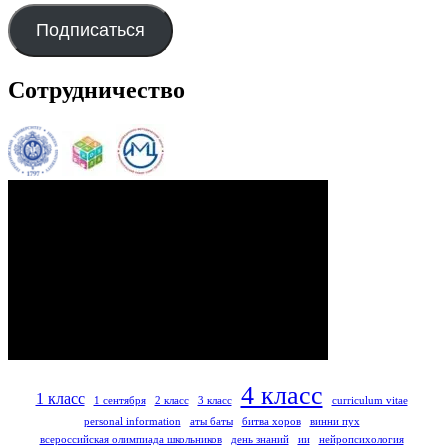
Подписаться
Сотрудничество
4 класс
1 класс
1 сентября
2 класс
3 класс
curriculum vitae
personal information
аты баты
битва хоров
винни пух
всероссийская олимпиада школьников
день знаний
ии
нейропсихология