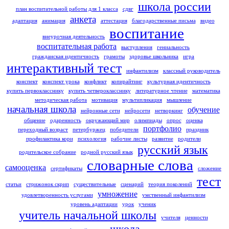
школа россии
план воспитательной работы для 1 класса
сдвг
анкета
адаптация
анимация
аттестация
благодарственные письма
видео
воспитание
внеурочная деятельность
воспитательная работа
выступления
гениальность
гражданская идентичность
грамоты
здоровье школьника
игра
интерактивный тест
инфантилизм
классный руководитель
конспект
конспект урока
конфликт
копирайтинг
культурная идентичность
купить первокласснику
купить четверокласснику
литературное чтение
математика
методическая работа
мотивация
мультипликация
мышление
начальная школа
обучение
нейронные сети
нейросети
нетворкинг
общение
одаренность
окружающий мир
олимпиады
опрос
оценка
портфолио
переходный возраст
петербуржец
победители
праздник
профилактика кори
психология
рабочие листы
развитие
родители
русский язык
родительское собрание
родной русский язык
словарные слова
самооценка
сертификаты
сложение
тест
статьи
стрижонок скрип
существительные
сценарий
теория поколений
умножение
удовлетворенность услугами
умственный инфантилизм
уровень адаптации
урок
ученик
учитель начальной школы
учителя
ценности
школа