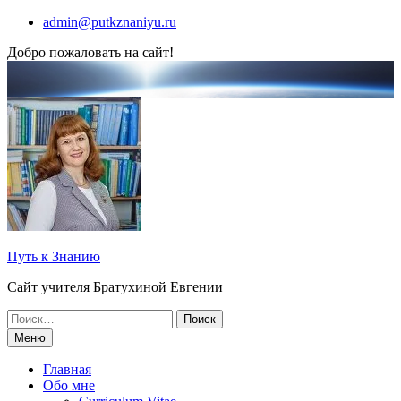
Перейти
admin@putkznaniyu.ru
к
Добро пожаловать на сайт!
содержимому
Путь к Знанию
Сайт учителя Братухиной Евгении
Поиск
по:
Меню
Главная
Обо мне