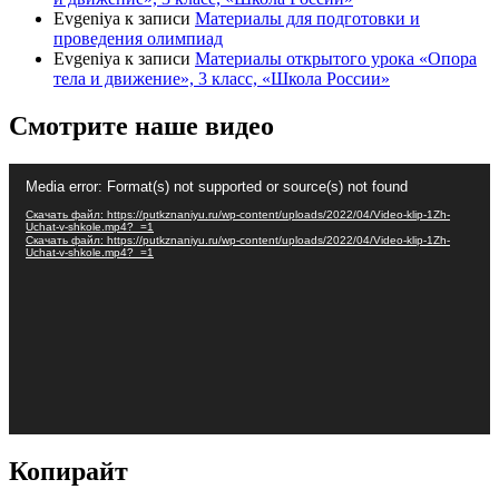
Evgeniya
к записи
Материалы для подготовки и
проведения олимпиад
Evgeniya
к записи
Материалы открытого урока «Опора
тела и движение», 3 класс, «Школа России»
Смотрите наше видео
Видеоплеер
Media error: Format(s) not supported or source(s) not found
Скачать файл: https://putkznaniyu.ru/wp-content/uploads/2022/04/Video-klip-1Zh-
Uchat-v-shkole.mp4?_=1
Скачать файл: https://putkznaniyu.ru/wp-content/uploads/2022/04/Video-klip-1Zh-
Uchat-v-shkole.mp4?_=1
Копирайт