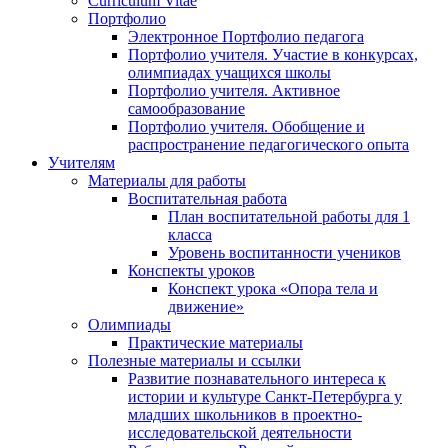
Curriculum Vitae
Портфолио
Электронное Портфолио педагога
Портфолио учителя. Участие в конкурсах,
олимпиадах учащихся школы
Портфолио учителя. Активное
самообразование
Портфолио учителя. Обобщение и
распространение педагогического опыта
Учителям
Материалы для работы
Воспитательная работа
План воспитательной работы для 1
класса
Уровень воспитанности учеников
Конспекты уроков
Конспект урока «Опора тела и
движение»
Олимпиады
Практические материалы
Полезные материалы и ссылки
Развитие познавательного интереса к
истории и культуре Санкт-Петербурга у
младших школьников в проектно-
исследовательской деятельности