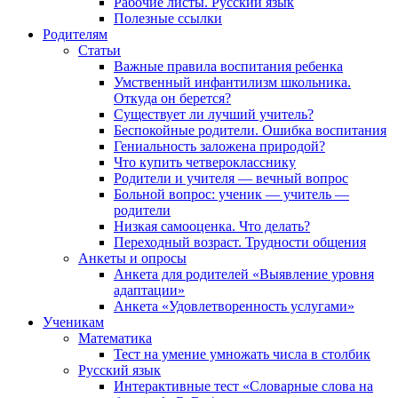
Рабочие листы. Русский язык
Полезные ссылки
Родителям
Статьи
Важные правила воспитания ребенка
Умственный инфантилизм школьника.
Откуда он берется?
Существует ли лучший учитель?
Беспокойные родители. Ошибка воспитания
Гениальность заложена природой?
Что купить четверокласснику
Родители и учителя — вечный вопрос
Больной вопрос: ученик — учитель —
родители
Низкая самооценка. Что делать?
Переходный возраст. Трудности общения
Анкеты и опросы
Анкета для родителей «Выявление уровня
адаптации»
Анкета «Удовлетворенность услугами»
Ученикам
Математика
Тест на умение умножать числа в столбик
Русский язык
Интерактивные тест «Словарные слова на