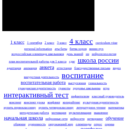
4 класс
1 класс
1 сентября
2 класс
3 класс
curriculum vitae
personal information
аты баты
битва хоров
винни пух
всероссийская олимпиада школьников
день знаний
ии
нейропсихология
школа россии
план воспитательной работы для 1 класса
сдвг
анкета
адаптация
анимация
аттестация
благодарственные письма
видео
воспитание
внеурочная деятельность
воспитательная работа
выступления
гениальность
гражданская идентичность
грамоты
здоровье школьника
игра
интерактивный тест
инфантилизм
классный руководитель
конспект
конспект урока
конфликт
копирайтинг
культурная идентичность
купить первокласснику
купить четверокласснику
литературное чтение
математика
методическая работа
мотивация
мультипликация
мышление
начальная школа
обучение
нейронные сети
нейросети
нетворкинг
общение
одаренность
окружающий мир
олимпиады
опрос
оценка
портфолио