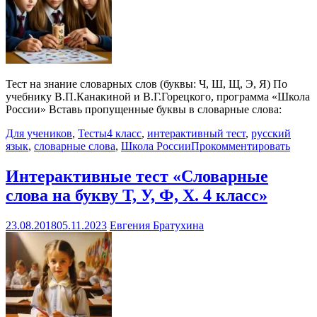
Тест на знание словарных слов (буквы: Ч, Ш, Щ, Э, Я) По
учебнику В.П.Канакиной и В.Г.Горецкого, программа «Школа
России» Вставь пропущенные буквы в словарные слова:
Для учеников
,
Тесты
4 класс
,
интерактивный тест
,
русский
язык
,
словарные слова
,
Школа России
Прокомментировать
Интерактивные тест «Словарные
слова на букву Т, У, Ф, Х. 4 класс»
23.08.2018
05.11.2023
Евгения Братухина