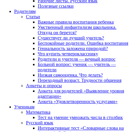
Рабочие листы. Русский язык
Полезные ссылки
Родителям
Статьи
Важные правила воспитания ребенка
Умственный инфантилизм школьника.
Откуда он берется?
Существует ли лучший учитель?
Беспокойные родители. Ошибка воспитания
Гениальность заложена природой?
Что купить четверокласснику
Родители и учителя — вечный вопрос
Больной вопрос: ученик — учитель —
родители
Низкая самооценка. Что делать?
Переходный возраст. Трудности общения
Анкеты и опросы
Анкета для родителей «Выявление уровня
адаптации»
Анкета «Удовлетворенность услугами»
Ученикам
Математика
Тест на умение умножать числа в столбик
Русский язык
Интерактивные тест «Словарные слова на