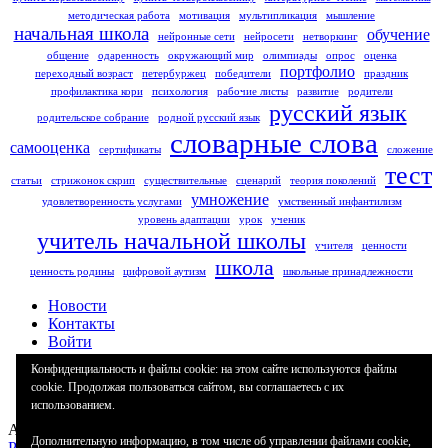
методическая работа
мотивация
мультипликация
мышление
начальная школа
обучение
нейронные сети
нейросети
нетворкинг
общение
одаренность
окружающий мир
олимпиады
опрос
оценка
портфолио
переходный возраст
петербуржец
победители
праздник
профилактика кори
психология
рабочие листы
развитие
родители
русский язык
родительское собрание
родной русский язык
словарные слова
самооценка
сертификаты
сложение
тест
статьи
стрижонок скрип
существительные
сценарий
теория поколений
умножение
удовлетворенность услугами
умственный инфантилизм
уровень адаптации
урок
ученик
учитель начальной школы
учителя
ценности
школа
ценность родины
цифровой аутизм
школьные принадлежности
Новости
Контакты
Войти
Политика конфиденциальности
Конфиденциальность и файлы cookie: на этом сайте используются файлы
Наши партнеры
cookie. Продолжая пользоваться сайтом, вы соглашаетесь с их
Регистрация
использованием.
Авторские права защищены.
Дополнительную информацию, в том числе об управлении файлами cookie,
Работает на WordPress
|
Education Hub автор:
WEN Themes