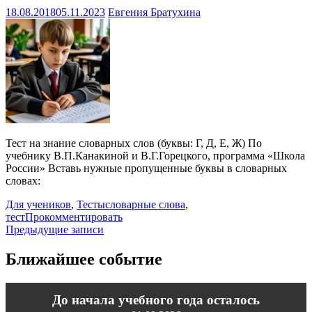
18.08.2018
05.11.2023
Евгения Братухина
Тест на знание словарных слов (буквы: Г, Д, Е, Ж) По
учебнику В.П.Канакиной и В.Г.Горецкого, программа «Школа
России» Вставь нужные пропущенные буквы в словарных
словах:
Для учеников
,
Тесты
словарные слова
,
тест
Прокомментировать
Навигация
Предыдущие записи
по
Ближайшее событие
записям
До начала учебного года осталось