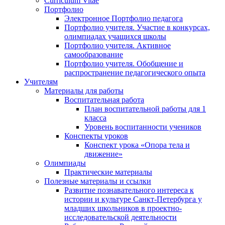
Curriculum Vitae
Портфолио
Электронное Портфолио педагога
Портфолио учителя. Участие в конкурсах,
олимпиадах учащихся школы
Портфолио учителя. Активное
самообразование
Портфолио учителя. Обобщение и
распространение педагогического опыта
Учителям
Материалы для работы
Воспитательная работа
План воспитательной работы для 1
класса
Уровень воспитанности учеников
Конспекты уроков
Конспект урока «Опора тела и
движение»
Олимпиады
Практические материалы
Полезные материалы и ссылки
Развитие познавательного интереса к
истории и культуре Санкт-Петербурга у
младших школьников в проектно-
исследовательской деятельности