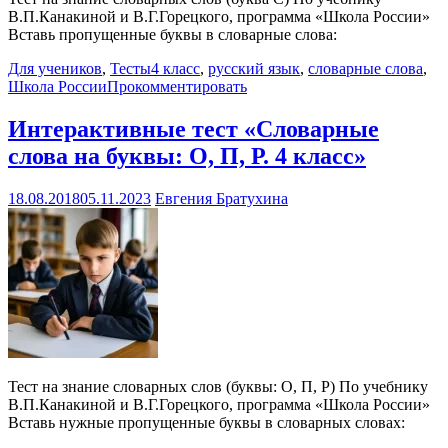
В.П.Канакиной и В.Г.Горецкого, программа «Школа России»
Вставь пропущенные буквы в словарные слова:
Для учеников
,
Тесты
4 класс
,
русский язык
,
словарные слова
,
Школа России
Прокомментировать
Интерактивные тест «Словарные
слова на буквы: О, П, Р. 4 класс»
18.08.2018
05.11.2023
Евгения Братухина
Тест на знание словарных слов (буквы: О, П, Р) По учебнику
В.П.Канакиной и В.Г.Горецкого, программа «Школа России»
Вставь нужные пропущенные буквы в словарных словах: