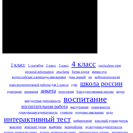
4 класс
1 класс
1 сентября
2 класс
3 класс
curriculum vitae
personal information
аты баты
битва хоров
винни пух
всероссийская олимпиада школьников
день знаний
ии
нейропсихология
школа россии
план воспитательной работы для 1 класса
сдвг
анкета
адаптация
анимация
аттестация
благодарственные письма
видео
воспитание
внеурочная деятельность
воспитательная работа
выступления
гениальность
гражданская идентичность
грамоты
здоровье школьника
игра
интерактивный тест
инфантилизм
классный руководитель
конспект
конспект урока
конфликт
копирайтинг
культурная идентичность
купить первокласснику
купить четверокласснику
литературное чтение
математика