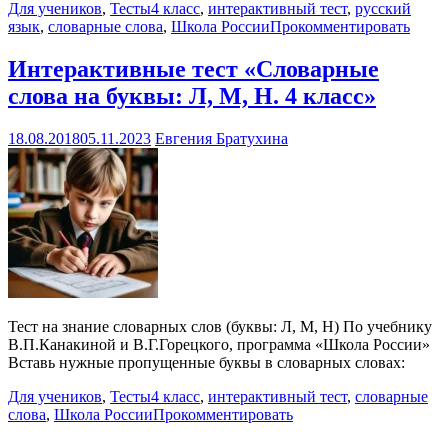
Для учеников
,
Тесты
4 класс
,
интерактивный тест
,
русский
язык
,
словарные слова
,
Школа России
Прокомментировать
Интерактивные тест «Словарные
слова на буквы: Л, М, Н. 4 класс»
18.08.2018
05.11.2023
Евгения Братухина
Тест на знание словарных слов (буквы: Л, М, Н) По учебнику
В.П.Канакиной и В.Г.Горецкого, программа «Школа России»
Вставь нужные пропущенные буквы в словарных словах:
Для учеников
,
Тесты
4 класс
,
интерактивный тест
,
словарные
слова
,
Школа России
Прокомментировать