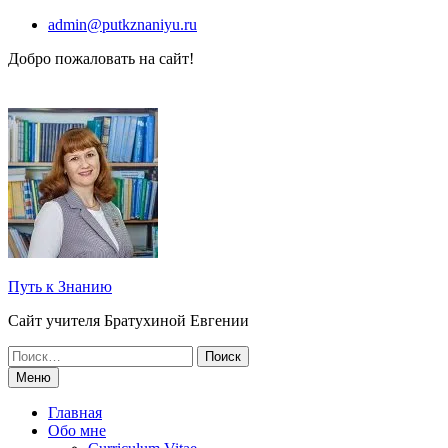
Перейти
admin@putkznaniyu.ru
к
Добро пожаловать на сайт!
содержимому
Путь к Знанию
Сайт учителя Братухиной Евгении
Поиск
по:
Меню
Главная
Обо мне