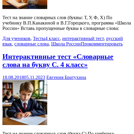
Тест на знание словарных слов (буквы: Т, У, Ф, Х) По
учебнику В.П.Канакиной и В.Г.Горецкого, программа «Школа
России» Вставь пропущенные буквы в словарные слова:
Для учеников
,
Тесты
4 класс
,
интерактивный тест
,
русский
язык
,
словарные слова
,
Школа России
Прокомментировать
Интерактивные тест «Словарные
слова на букву С. 4 класс»
18.08.2018
05.11.2023
Евгения Братухина
Тест на знание словарных слов (буква С) По учебнику