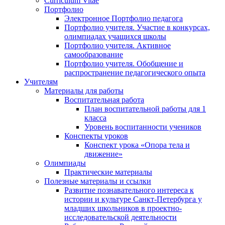
Curriculum Vitae
Портфолио
Электронное Портфолио педагога
Портфолио учителя. Участие в конкурсах,
олимпиадах учащихся школы
Портфолио учителя. Активное
самообразование
Портфолио учителя. Обобщение и
распространение педагогического опыта
Учителям
Материалы для работы
Воспитательная работа
План воспитательной работы для 1
класса
Уровень воспитанности учеников
Конспекты уроков
Конспект урока «Опора тела и
движение»
Олимпиады
Практические материалы
Полезные материалы и ссылки
Развитие познавательного интереса к
истории и культуре Санкт-Петербурга у
младших школьников в проектно-
исследовательской деятельности