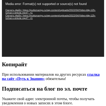
Видеоплеер
Media error: Format(s) not supported or source(s) not found
Скачать файл: https://putkznaniyu.ru/wp-content/uploads/2022/04/Video-klip-1Zh-
Uchat-v-shkole.mp4?_=1
Скачать файл: https://putkznaniyu.ru/wp-content/uploads/2022/04/Video-klip-1Zh-
Uchat-v-shkole.mp4?_=1
Копирайт
При использовании материалов на других ресурсах
ссылка
на сайт «Путь к Знанию»
обязательна!
Подписаться на блог по эл. почте
Укажите свой адрес электронной почты, чтобы получать
уведомления о новых записях в этом блоге.