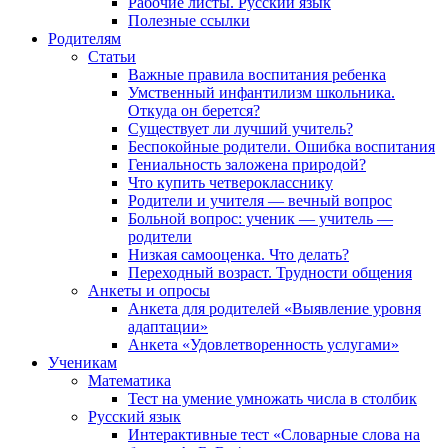
Рабочие листы. Русский язык
Полезные ссылки
Родителям
Статьи
Важные правила воспитания ребенка
Умственный инфантилизм школьника.
Откуда он берется?
Существует ли лучший учитель?
Беспокойные родители. Ошибка воспитания
Гениальность заложена природой?
Что купить четверокласснику
Родители и учителя — вечный вопрос
Больной вопрос: ученик — учитель —
родители
Низкая самооценка. Что делать?
Переходный возраст. Трудности общения
Анкеты и опросы
Анкета для родителей «Выявление уровня
адаптации»
Анкета «Удовлетворенность услугами»
Ученикам
Математика
Тест на умение умножать числа в столбик
Русский язык
Интерактивные тест «Словарные слова на