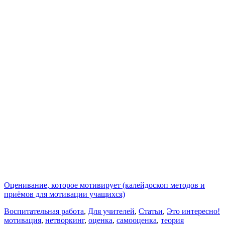
Оценивание, которое мотивирует (калейдоскоп методов и
приёмов для мотивации учащихся)
Воспитательная работа
,
Для учителей
,
Статьи
,
Это интересно!
мотивация
,
нетворкинг
,
оценка
,
самооценка
,
теория