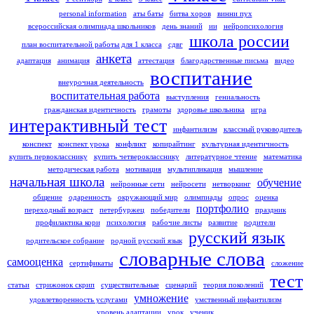
personal information
аты баты
битва хоров
винни пух
всероссийская олимпиада школьников
день знаний
ии
нейропсихология
школа россии
план воспитательной работы для 1 класса
сдвг
анкета
адаптация
анимация
аттестация
благодарственные письма
видео
воспитание
внеурочная деятельность
воспитательная работа
выступления
гениальность
гражданская идентичность
грамоты
здоровье школьника
игра
интерактивный тест
инфантилизм
классный руководитель
конспект
конспект урока
конфликт
копирайтинг
культурная идентичность
купить первокласснику
купить четверокласснику
литературное чтение
математика
методическая работа
мотивация
мультипликация
мышление
начальная школа
обучение
нейронные сети
нейросети
нетворкинг
общение
одаренность
окружающий мир
олимпиады
опрос
оценка
портфолио
переходный возраст
петербуржец
победители
праздник
профилактика кори
психология
рабочие листы
развитие
родители
русский язык
родительское собрание
родной русский язык
словарные слова
самооценка
сертификаты
сложение
тест
статьи
стрижонок скрип
существительные
сценарий
теория поколений
умножение
удовлетворенность услугами
умственный инфантилизм
уровень адаптации
урок
ученик