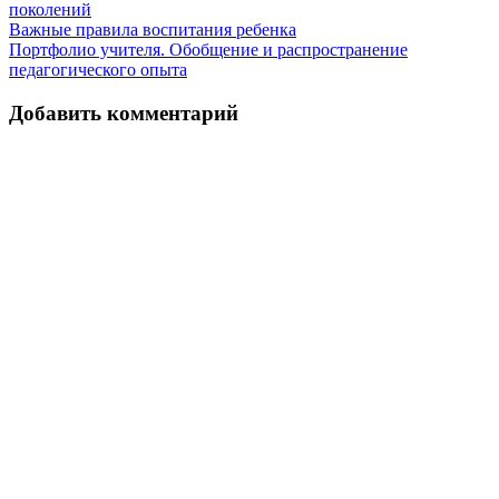
поколений
Навигация
Важные правила воспитания ребенка
Портфолио учителя. Обобщение и распространение
по
педагогического опыта
записям
Добавить комментарий