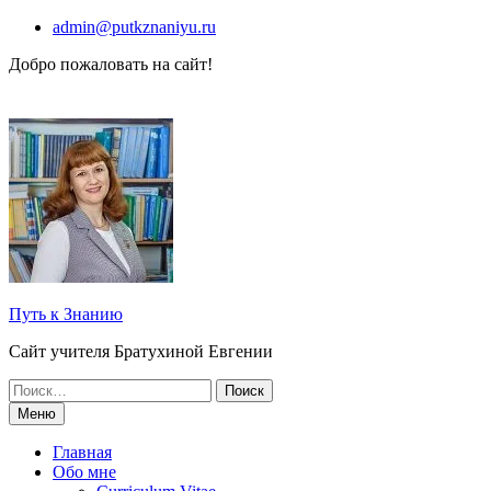
Перейти
admin@putkznaniyu.ru
к
Добро пожаловать на сайт!
содержимому
Путь к Знанию
Сайт учителя Братухиной Евгении
Поиск
по:
Меню
Главная
Обо мне