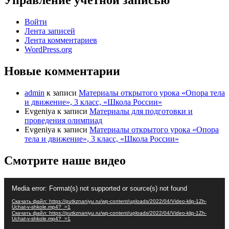
Управление учетной записью
Войти
Лента записей
Лента комментариев
WordPress.org
Новые комментарии
admin
к записи
Материалы открытого урока «Опора тела
и движение», 3 класс, «Школа России»
Evgeniya
к записи
Материалы для подготовки и
проведения олимпиад
Evgeniya
к записи
Материалы открытого урока «Опора
тела и движение», 3 класс, «Школа России»
Смотрите наше видео
Видеоплеер
Media error: Format(s) not supported or source(s) not found
Скачать файл: https://putkznaniyu.ru/wp-content/uploads/2022/04/Video-klip-1Zh-
Uchat-v-shkole.mp4?_=1
Скачать файл: https://putkznaniyu.ru/wp-content/uploads/2022/04/Video-klip-1Zh-
Uchat-v-shkole.mp4?_=1