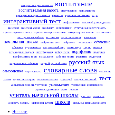
воспитание
внеурочная деятельность
воспитательная работа
выступления
гениальность
гражданская идентичность
грамоты
здоровье школьника
игра
интерактивный тест
инфантилизм
классный руководитель
конспект
конспект урока
конфликт
копирайтинг
культурная идентичность
купить первокласснику
купить четверокласснику
литературное чтение
математика
методическая работа
мотивация
мультипликация
мышление
начальная школа
обучение
нейронные сети
нейросети
нетворкинг
общение
одаренность
окружающий мир
олимпиады
опрос
оценка
портфолио
переходный возраст
петербуржец
победители
праздник
профилактика кори
психология
рабочие листы
развитие
родители
русский язык
родительское собрание
родной русский язык
словарные слова
самооценка
сертификаты
сложение
тест
статьи
стрижонок скрип
существительные
сценарий
теория поколений
умножение
удовлетворенность услугами
умственный инфантилизм
уровень адаптации
урок
ученик
учитель начальной школы
учителя
ценности
школа
ценность родины
цифровой аутизм
школьные принадлежности
Новости