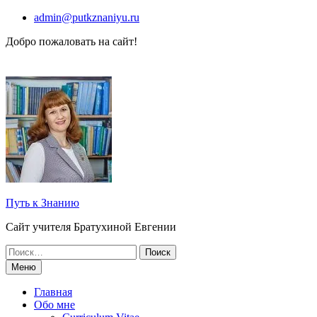
Перейти
admin@putkznaniyu.ru
к
Добро пожаловать на сайт!
содержимому
Путь к Знанию
Сайт учителя Братухиной Евгении
Поиск
по:
Меню
Главная
Обо мне