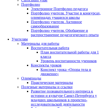
Curriculum Vitae
Портфолио
Электронное Портфолио педагога
Портфолио учителя. Участие в конкурсах,
олимпиадах учащихся школы
Портфолио учителя. Активное
самообразование
Портфолио учителя. Обобщение и
распространение педагогического опыта
Учителям
Материалы для работы
Воспитательная работа
План воспитательной работы для 1
класса
Уровень воспитанности учеников
Конспекты уроков
Конспект урока «Опора тела и
движение»
Олимпиады
Практические материалы
Полезные материалы и ссылки
Развитие познавательного интереса к
истории и культуре Санкт-Петербурга у
младших школьников в проектно-
исследовательской деятельности