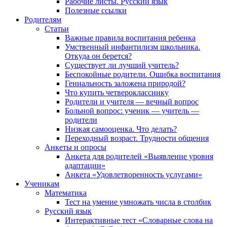
Рабочие листы. Русский язык
Полезные ссылки
Родителям
Статьи
Важные правила воспитания ребенка
Умственный инфантилизм школьника.
Откуда он берется?
Существует ли лучший учитель?
Беспокойные родители. Ошибка воспитания
Гениальность заложена природой?
Что купить четверокласснику
Родители и учителя — вечный вопрос
Больной вопрос: ученик — учитель —
родители
Низкая самооценка. Что делать?
Переходный возраст. Трудности общения
Анкеты и опросы
Анкета для родителей «Выявление уровня
адаптации»
Анкета «Удовлетворенность услугами»
Ученикам
Математика
Тест на умение умножать числа в столбик
Русский язык
Интерактивные тест «Словарные слова на