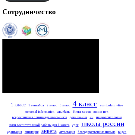
Сотрудничество
4 класс
1 класс
1 сентября
2 класс
3 класс
curriculum vitae
personal information
аты баты
битва хоров
винни пух
всероссийская олимпиада школьников
день знаний
ии
нейропсихология
школа россии
план воспитательной работы для 1 класса
сдвг
анкета
адаптация
анимация
аттестация
благодарственные письма
видео