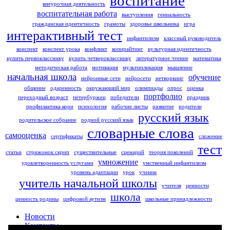
воспитание
внеурочная деятельность
воспитательная работа
выступления
гениальность
гражданская идентичность
грамоты
здоровье школьника
игра
интерактивный тест
инфантилизм
классный руководитель
конспект
конспект урока
конфликт
копирайтинг
культурная идентичность
купить первокласснику
купить четверокласснику
литературное чтение
математика
методическая работа
мотивация
мультипликация
мышление
начальная школа
обучение
нейронные сети
нейросети
нетворкинг
общение
одаренность
окружающий мир
олимпиады
опрос
оценка
портфолио
переходный возраст
петербуржец
победители
праздник
профилактика кори
психология
рабочие листы
развитие
родители
русский язык
родительское собрание
родной русский язык
словарные слова
самооценка
сертификаты
сложение
тест
статьи
стрижонок скрип
существительные
сценарий
теория поколений
умножение
удовлетворенность услугами
умственный инфантилизм
уровень адаптации
урок
ученик
учитель начальной школы
учителя
ценности
школа
ценность родины
цифровой аутизм
школьные принадлежности
Новости
Контакты