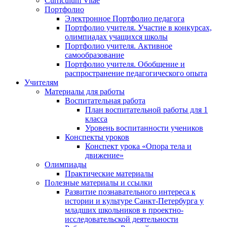
Curriculum Vitae
Портфолио
Электронное Портфолио педагога
Портфолио учителя. Участие в конкурсах,
олимпиадах учащихся школы
Портфолио учителя. Активное
самообразование
Портфолио учителя. Обобщение и
распространение педагогического опыта
Учителям
Материалы для работы
Воспитательная работа
План воспитательной работы для 1
класса
Уровень воспитанности учеников
Конспекты уроков
Конспект урока «Опора тела и
движение»
Олимпиады
Практические материалы
Полезные материалы и ссылки
Развитие познавательного интереса к
истории и культуре Санкт-Петербурга у
младших школьников в проектно-
исследовательской деятельности