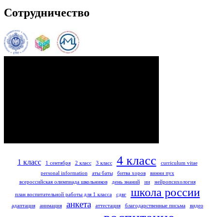
Сотрудничество
4 класс
1 класс
1 сентября
2 класс
3 класс
curriculum vitae
personal information
аты баты
битва хоров
винни пух
всероссийская олимпиада школьников
день знаний
ии
нейропсихология
школа россии
план воспитательной работы для 1 класса
сдвг
анкета
адаптация
анимация
аттестация
благодарственные письма
видео