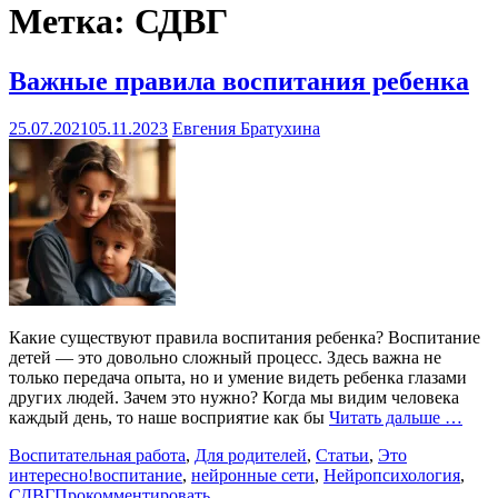
Метка:
СДВГ
Важные правила воспитания ребенка
25.07.2021
05.11.2023
Евгения Братухина
Какие существуют правила воспитания ребенка? Воспитание
детей — это довольно сложный процесс. Здесь важна не
только передача опыта, но и умение видеть ребенка глазами
других людей. Зачем это нужно? Когда мы видим человека
каждый день, то наше восприятие как бы
Читать дальше …
Воспитательная работа
,
Для родителей
,
Статьи
,
Это
интересно!
воспитание
,
нейронные сети
,
Нейропсихология
,
СДВГ
Прокомментировать