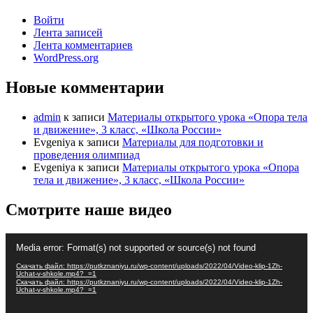
Войти
Лента записей
Лента комментариев
WordPress.org
Новые комментарии
admin
к записи
Материалы открытого урока «Опора тела
и движение», 3 класс, «Школа России»
Evgeniya
к записи
Материалы для подготовки и
проведения олимпиад
Evgeniya
к записи
Материалы открытого урока «Опора
тела и движение», 3 класс, «Школа России»
Смотрите наше видео
Видеоплеер
Media error: Format(s) not supported or source(s) not found
Скачать файл: https://putkznaniyu.ru/wp-content/uploads/2022/04/Video-klip-1Zh-
Uchat-v-shkole.mp4?_=1
Скачать файл: https://putkznaniyu.ru/wp-content/uploads/2022/04/Video-klip-1Zh-
Uchat-v-shkole.mp4?_=1