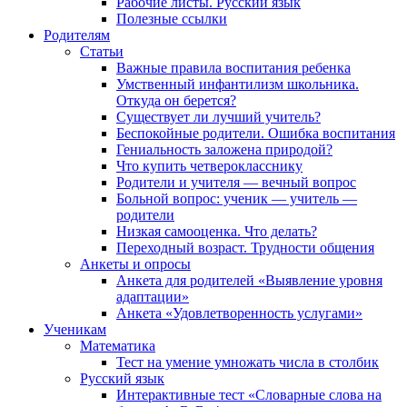
Рабочие листы. Русский язык
Полезные ссылки
Родителям
Статьи
Важные правила воспитания ребенка
Умственный инфантилизм школьника.
Откуда он берется?
Существует ли лучший учитель?
Беспокойные родители. Ошибка воспитания
Гениальность заложена природой?
Что купить четверокласснику
Родители и учителя — вечный вопрос
Больной вопрос: ученик — учитель —
родители
Низкая самооценка. Что делать?
Переходный возраст. Трудности общения
Анкеты и опросы
Анкета для родителей «Выявление уровня
адаптации»
Анкета «Удовлетворенность услугами»
Ученикам
Математика
Тест на умение умножать числа в столбик
Русский язык
Интерактивные тест «Словарные слова на