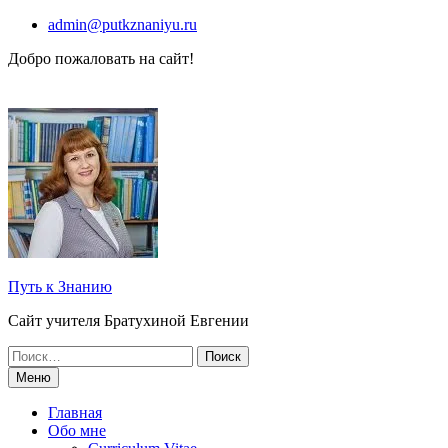
Перейти
admin@putkznaniyu.ru
к
Добро пожаловать на сайт!
содержимому
Путь к Знанию
Сайт учителя Братухиной Евгении
Поиск
по:
Меню
Главная
Обо мне