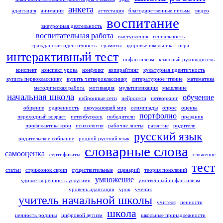
анкета
адаптация
анимация
аттестация
благодарственные письма
видео
воспитание
внеурочная деятельность
воспитательная работа
выступления
гениальность
гражданская идентичность
грамоты
здоровье школьника
игра
интерактивный тест
инфантилизм
классный руководитель
конспект
конспект урока
конфликт
копирайтинг
культурная идентичность
купить первокласснику
купить четверокласснику
литературное чтение
математика
методическая работа
мотивация
мультипликация
мышление
начальная школа
обучение
нейронные сети
нейросети
нетворкинг
общение
одаренность
окружающий мир
олимпиады
опрос
оценка
портфолио
переходный возраст
петербуржец
победители
праздник
профилактика кори
психология
рабочие листы
развитие
родители
русский язык
родительское собрание
родной русский язык
словарные слова
самооценка
сертификаты
сложение
тест
статьи
стрижонок скрип
существительные
сценарий
теория поколений
умножение
удовлетворенность услугами
умственный инфантилизм
уровень адаптации
урок
ученик
учитель начальной школы
учителя
ценности
школа
ценность родины
цифровой аутизм
школьные принадлежности