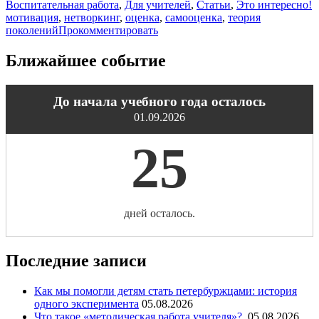
Воспитательная работа
,
Для учителей
,
Статьи
,
Это интересно!
мотивация
,
нетворкинг
,
оценка
,
самооценка
,
теория
поколений
Прокомментировать
Ближайшее событие
До начала учебного года осталось
01.09.2026
25
дней осталось.
Последние записи
Как мы помогли детям стать петербуржцами: история
одного эксперимента
05.08.2026
Что такое «методическая работа учителя»?
05.08.2026