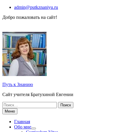
Перейти
admin@putkznaniyu.ru
к
Добро пожаловать на сайт!
содержимому
Путь к Знанию
Сайт учителя Братухиной Евгении
Поиск
по:
Меню
Главная
Обо мне