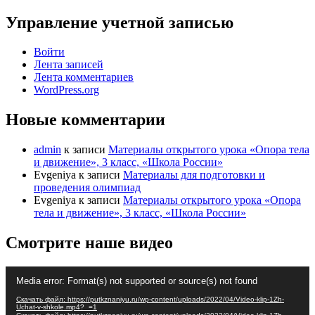
записей
Управление учетной записью
Войти
Лента записей
Лента комментариев
WordPress.org
Новые комментарии
admin
к записи
Материалы открытого урока «Опора тела
и движение», 3 класс, «Школа России»
Evgeniya
к записи
Материалы для подготовки и
проведения олимпиад
Evgeniya
к записи
Материалы открытого урока «Опора
тела и движение», 3 класс, «Школа России»
Смотрите наше видео
Видеоплеер
Media error: Format(s) not supported or source(s) not found
Скачать файл: https://putkznaniyu.ru/wp-content/uploads/2022/04/Video-klip-1Zh-
Uchat-v-shkole.mp4?_=1