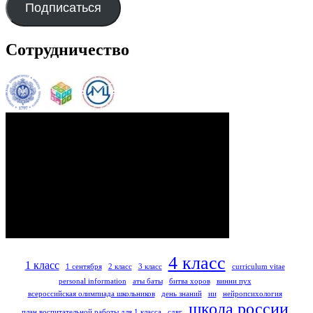
Подписаться
Сотрудничество
4 класс
1 класс
1 сентября
2 класс
3 класс
curriculum vitae
personal information
аты баты
битва хоров
винни пух
всероссийская олимпиада школьников
день знаний
ии
нейропсихология
школа россии
план воспитательной работы для 1 класса
сдвг