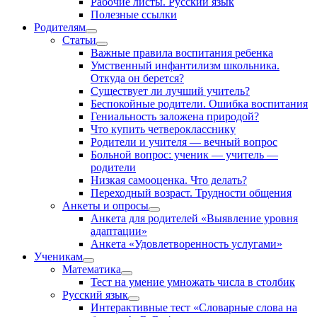
Рабочие листы. Русский язык
Полезные ссылки
Родителям
Статьи
Важные правила воспитания ребенка
Умственный инфантилизм школьника.
Откуда он берется?
Существует ли лучший учитель?
Беспокойные родители. Ошибка воспитания
Гениальность заложена природой?
Что купить четверокласснику
Родители и учителя — вечный вопрос
Больной вопрос: ученик — учитель —
родители
Низкая самооценка. Что делать?
Переходный возраст. Трудности общения
Анкеты и опросы
Анкета для родителей «Выявление уровня
адаптации»
Анкета «Удовлетворенность услугами»
Ученикам
Математика
Тест на умение умножать числа в столбик
Русский язык
Интерактивные тест «Словарные слова на