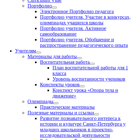
Curriculum Vitae
Портфолио
Электронное Портфолио педагога
Портфолио учителя. Участие в конкурсах,
олимпиадах учащихся школы
Портфолио учителя. Активное
самообразование
Портфолио учителя. Обобщение и
распространение педагогического опыта
Учителям
Материалы для работы
Воспитательная работа
План воспитательной работы для 1
класса
Уровень воспитанности учеников
Конспекты уроков
Конспект урока «Опора тела и
движение»
Олимпиады
Практические материалы
Полезные материалы и ссылки
Развитие познавательного интереса к
истории и культуре Санкт-Петербурга у
младших школьников в проектно-
исследовательской деятельности