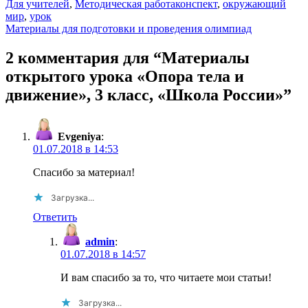
Для учителей
,
Методическая работа
конспект
,
окружающий
мир
,
урок
Навигация
Материалы для подготовки и проведения олимпиад
по
2 комментария для “Материалы
записям
открытого урока «Опора тела и
движение», 3 класс, «Школа России»”
Evgeniya
:
01.07.2018 в 14:53
Спасибо за материал!
Загрузка...
Ответить
admin
:
01.07.2018 в 14:57
И вам спасибо за то, что читаете мои статьи!
Загрузка...