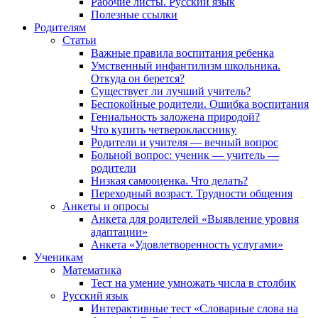
Рабочие листы. Русский язык
Полезные ссылки
Родителям
Статьи
Важные правила воспитания ребенка
Умственный инфантилизм школьника.
Откуда он берется?
Существует ли лучший учитель?
Беспокойные родители. Ошибка воспитания
Гениальность заложена природой?
Что купить четверокласснику
Родители и учителя — вечный вопрос
Больной вопрос: ученик — учитель —
родители
Низкая самооценка. Что делать?
Переходный возраст. Трудности общения
Анкеты и опросы
Анкета для родителей «Выявление уровня
адаптации»
Анкета «Удовлетворенность услугами»
Ученикам
Математика
Тест на умение умножать числа в столбик
Русский язык
Интерактивные тест «Словарные слова на