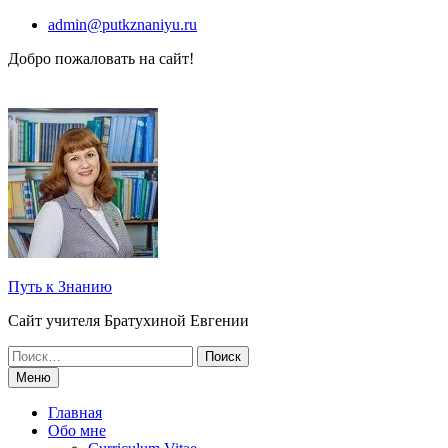
Перейти
admin@putkznaniyu.ru
к
Добро пожаловать на сайт!
содержимому
Путь к Знанию
Сайт учителя Братухиной Евгении
Поиск
по:
Меню
Главная
Обо мне