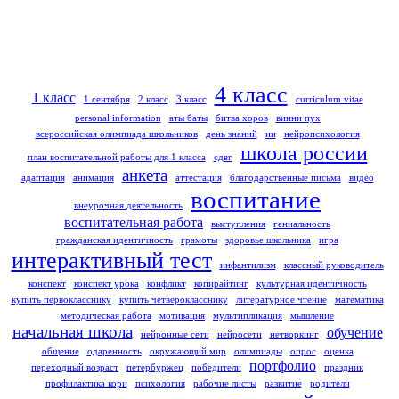
4 класс
1 класс
1 сентября
2 класс
3 класс
curriculum vitae
personal information
аты баты
битва хоров
винни пух
всероссийская олимпиада школьников
день знаний
ии
нейропсихология
школа россии
план воспитательной работы для 1 класса
сдвг
анкета
адаптация
анимация
аттестация
благодарственные письма
видео
воспитание
внеурочная деятельность
воспитательная работа
выступления
гениальность
гражданская идентичность
грамоты
здоровье школьника
игра
интерактивный тест
инфантилизм
классный руководитель
конспект
конспект урока
конфликт
копирайтинг
культурная идентичность
купить первокласснику
купить четверокласснику
литературное чтение
математика
методическая работа
мотивация
мультипликация
мышление
начальная школа
обучение
нейронные сети
нейросети
нетворкинг
общение
одаренность
окружающий мир
олимпиады
опрос
оценка
портфолио
переходный возраст
петербуржец
победители
праздник
профилактика кори
психология
рабочие листы
развитие
родители