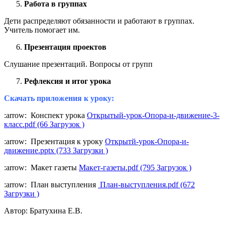
Работа в группах
Дети распределяют обязанности и работают в группах.
Учитель помогает им.
Презентация проектов
Слушание презентаций. Вопросы от групп
Рефлексия и итог урока
Скачать приложения к уроку:
:arrow: Конспект урока
Открытый-урок-Опора-и-движение-3-
класс.pdf (66 Загрузок )
:arrow: Презентация к уроку
Открытй-урок-Опора-и-
движение.pptx (733 Загрузки )
:arrow: Макет газеты
Макет-газеты.pdf (795 Загрузок )
:arrow: План выступления
План-выступления.pdf (672
Загрузки )
Автор: Братухина Е.В.