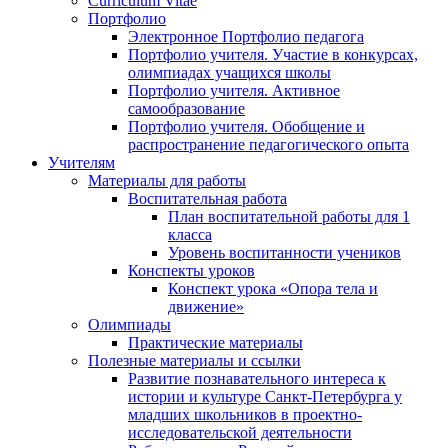
Curriculum Vitae
Портфолио
Электронное Портфолио педагога
Портфолио учителя. Участие в конкурсах,
олимпиадах учащихся школы
Портфолио учителя. Активное
самообразование
Портфолио учителя. Обобщение и
распространение педагогического опыта
Учителям
Материалы для работы
Воспитательная работа
План воспитательной работы для 1
класса
Уровень воспитанности учеников
Конспекты уроков
Конспект урока «Опора тела и
движение»
Олимпиады
Практические материалы
Полезные материалы и ссылки
Развитие познавательного интереса к
истории и культуре Санкт-Петербурга у
младших школьников в проектно-
исследовательской деятельности